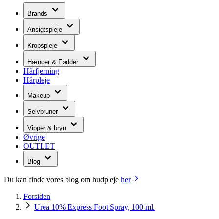
Brands
Ansigtspleje
Kropspleje
Hænder & Fødder
Hårfjerning
Hårpleje
Makeup
Selvbruner
Vipper & bryn
Øvrige
OUTLET
Blog
Du kan finde vores blog om hudpleje
her
Forsiden
Urea 10% Express Foot Spray, 100 ml.