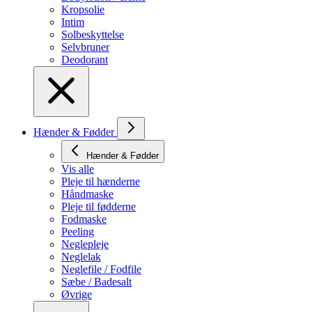
Kropsolie
Intim
Solbeskyttelse
Selvbruner
Deodorant
Hænder & Fødder
Hænder & Fødder
Vis alle
Pleje til hænderne
Håndmaske
Pleje til fødderne
Fodmaske
Peeling
Neglepleje
Neglelak
Neglefile / Fodfile
Sæbe / Badesalt
Øvrige