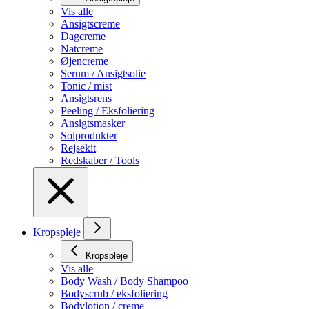
Vis alle
Ansigtscreme
Dagcreme
Natcreme
Øjencreme
Serum / Ansigtsolie
Tonic / mist
Ansigtsrens
Peeling / Eksfoliering
Ansigtsmasker
Solprodukter
Rejsekit
Redskaber / Tools
Kropspleje
Kropspleje
Vis alle
Body Wash / Body Shampoo
Bodyscrub / eksfoliering
Bodylotion / creme