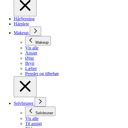
Hårfjerning
Hårpleje
Makeup
Makeup
Vis alle
Ansigt
Øjne
Bryn
Læber
Pensler og tilbehør
Selvbruner
Selvbruner
Vis alle
Til ansigt