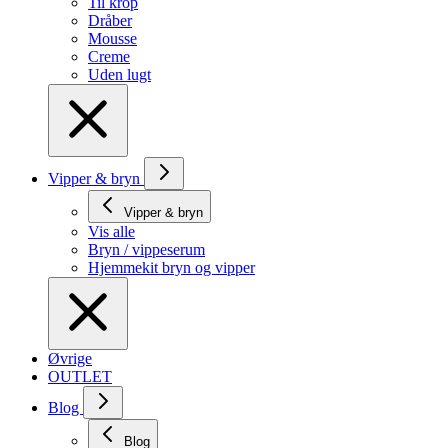
Til krop
Dråber
Mousse
Creme
Uden lugt
Vipper & bryn
Vipper & bryn
Vis alle
Bryn / vippeserum
Hjemmekit bryn og vipper
Øvrige
OUTLET
Blog
Blog