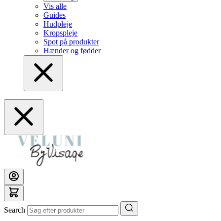
Vis alle
Guides
Hudpleje
Kropspleje
Spot på produkter
Hænder og fødder
Search