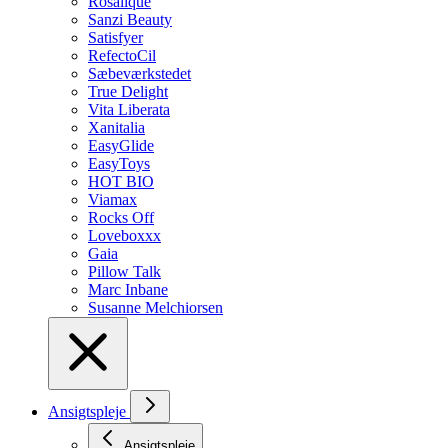
Rosalique
Sanzi Beauty
Satisfyer
RefectoCil
Sæbeværkstedet
True Delight
Vita Liberata
Xanitalia
EasyGlide
EasyToys
HOT BIO
Viamax
Rocks Off
Loveboxxx
Gaia
Pillow Talk
Marc Inbane
Susanne Melchiorsen
Ansigtspleje
Ansigtspleje