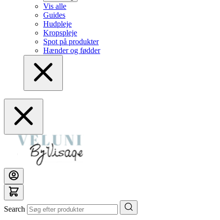
Vis alle
Guides
Hudpleje
Kropspleje
Spot på produkter
Hænder og fødder
Search