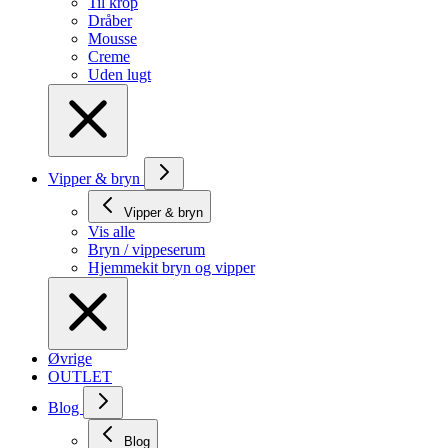
Til krop
Dråber
Mousse
Creme
Uden lugt
Vipper & bryn
Vipper & bryn
Vis alle
Bryn / vippeserum
Hjemmekit bryn og vipper
Øvrige
OUTLET
Blog
Blog