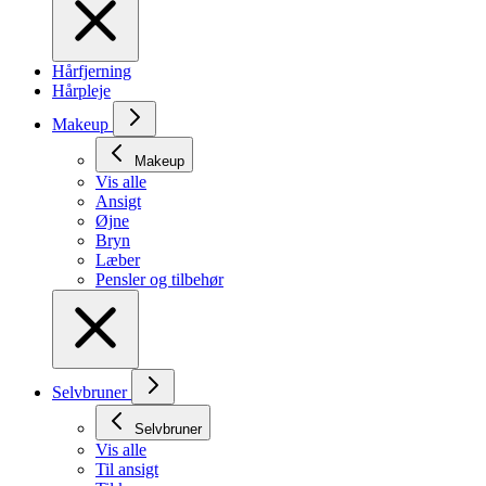
Hårfjerning
Hårpleje
Makeup
Makeup
Vis alle
Ansigt
Øjne
Bryn
Læber
Pensler og tilbehør
Selvbruner
Selvbruner
Vis alle
Til ansigt