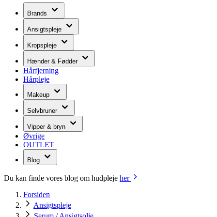
Brands
Ansigtspleje
Kropspleje
Hænder & Fødder
Hårfjerning
Hårpleje
Makeup
Selvbruner
Vipper & bryn
Øvrige
OUTLET
Blog
Du kan finde vores blog om hudpleje
her
Forsiden
Ansigtspleje
Serum / Ansigtsolie