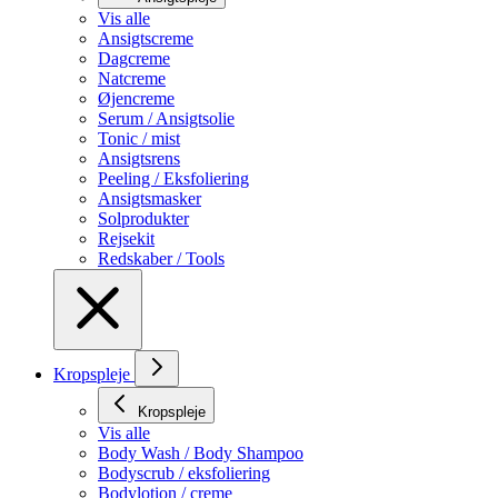
Vis alle
Ansigtscreme
Dagcreme
Natcreme
Øjencreme
Serum / Ansigtsolie
Tonic / mist
Ansigtsrens
Peeling / Eksfoliering
Ansigtsmasker
Solprodukter
Rejsekit
Redskaber / Tools
Kropspleje
Kropspleje
Vis alle
Body Wash / Body Shampoo
Bodyscrub / eksfoliering
Bodylotion / creme