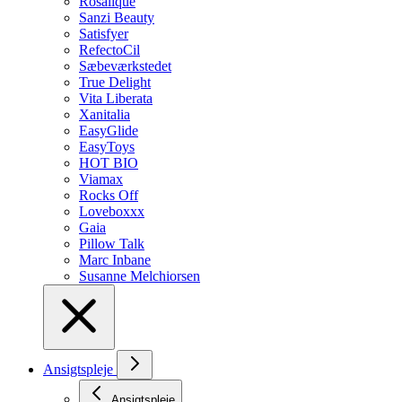
Rosalique
Sanzi Beauty
Satisfyer
RefectoCil
Sæbeværkstedet
True Delight
Vita Liberata
Xanitalia
EasyGlide
EasyToys
HOT BIO
Viamax
Rocks Off
Loveboxxx
Gaia
Pillow Talk
Marc Inbane
Susanne Melchiorsen
Ansigtspleje
Ansigtspleje