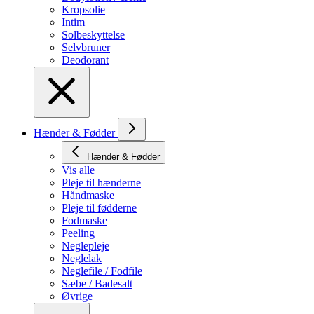
Kropsolie
Intim
Solbeskyttelse
Selvbruner
Deodorant
Hænder & Fødder
Hænder & Fødder
Vis alle
Pleje til hænderne
Håndmaske
Pleje til fødderne
Fodmaske
Peeling
Neglepleje
Neglelak
Neglefile / Fodfile
Sæbe / Badesalt
Øvrige