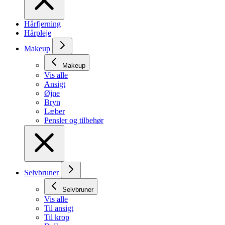
Hårfjerning
Hårpleje
Makeup
Makeup
Vis alle
Ansigt
Øjne
Bryn
Læber
Pensler og tilbehør
Selvbruner
Selvbruner
Vis alle
Til ansigt
Til krop