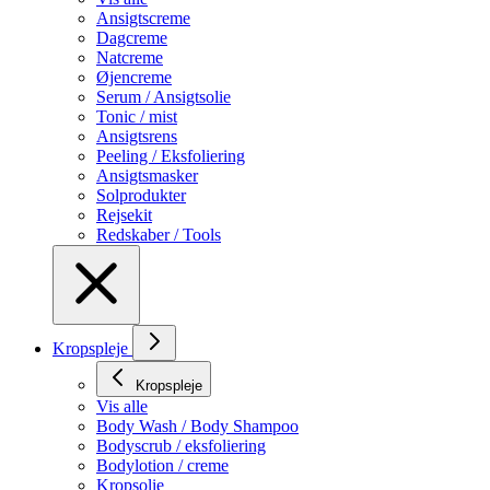
Ansigtscreme
Dagcreme
Natcreme
Øjencreme
Serum / Ansigtsolie
Tonic / mist
Ansigtsrens
Peeling / Eksfoliering
Ansigtsmasker
Solprodukter
Rejsekit
Redskaber / Tools
Kropspleje
Kropspleje
Vis alle
Body Wash / Body Shampoo
Bodyscrub / eksfoliering
Bodylotion / creme
Kropsolie