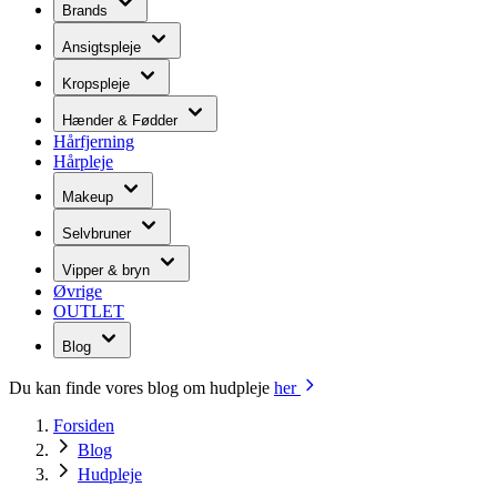
Brands
Ansigtspleje
Kropspleje
Hænder & Fødder
Hårfjerning
Hårpleje
Makeup
Selvbruner
Vipper & bryn
Øvrige
OUTLET
Blog
Du kan finde vores blog om hudpleje
her
Forsiden
Blog
Hudpleje