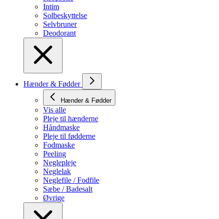
Intim
Solbeskyttelse
Selvbruner
Deodorant
Hænder & Fødder
Hænder & Fødder
Vis alle
Pleje til hænderne
Håndmaske
Pleje til fødderne
Fodmaske
Peeling
Neglepleje
Neglelak
Neglefile / Fodfile
Sæbe / Badesalt
Øvrige