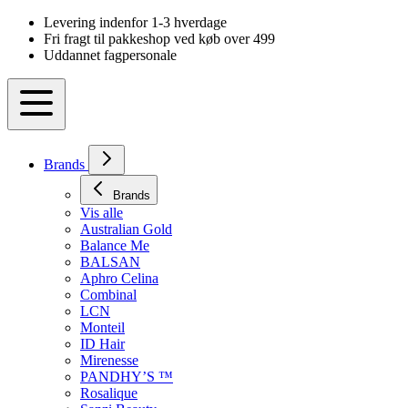
Levering indenfor 1-3 hverdage
Fri fragt til pakkeshop ved køb over 499
Uddannet fagpersonale
Skip
to
Content
Brands
Brands
Vis alle
Australian Gold
Balance Me
BALSAN
Aphro Celina
Combinal
LCN
Monteil
ID Hair
Mirenesse
PANDHY’S ™
Rosalique