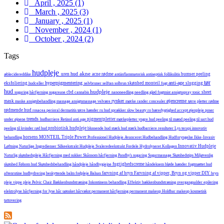
April , 2025 (1)
March , 2025 (3)
January , 2025 (1)
November , 2024 (1)
October , 2024 (2)
Tags
hudpleje
akne
hud
uren
acne
rødme
bumser
peeling
æblecidereddike
antiinflammatorisk
antiseptisk
follikulitis
tør
hyperpigmentering
anti-age
eksfoliering
skønhed
monteil
slugging
hudceller
selvbruner
selftan
solbrun
fugt
hud
hudpleje
cbd
sheet
sugaring
hårfjerning
sugarease
cannabis
nanoneedling
needling
glød
fugtmist
ansigtsspray
tonic
rynker
øjencreme
mask
maske
ansigtsbehandling
massage
ansigtsmassage
velvære
mørke rander
concealer
tørre pletter
rødme
rødmende hud
rosacea
perioral dermatitis
tørre hænder
ru hud
sprækker
slow beauty
ro
bæredygtighed
accept
øjenpleje
poser
trends
pigmentpletter
under øjnene
hudbarriere
Retinol
anti age
mørkepletter
yngre hud
peeling til mænd
peeling til sart hud
probiotisk hudpleje
peeling til kvinder
rød hud
blussende hud
stærk hud
stærk hudbarriere
resultater
Lys terapi
innovativ
horsens
MONTEIL Triple Power
behandling
Professionel Hudpleje
Avanceret Hudbehandling
Hudforyngelse
Ikke-Invasiv
Innovativ Hudpleje
Løftning
Naturlige Ingredienser
Silkeekstrakt Hudpleje
Svaleredeekstrakt Fordele
Hydrolyseret Kollagen
Naturlig skønhedspleje
Hårfjerning med sukker
Skånsom hårfjerning
Pandhy's sugaring
Sugarmassage
Skønhedstips
Miljøvenlig
fugtighedscreme
skønhed
Følsom hud
Skønhedsbehandling
håndpleje
håndhygiejne
håndeksem
bløde hænder
fugtmættet hud
farvning af bryn
Farvning af vipper, Bryn og vipper DIY
aftenrutine
hudhydrering
beskyttende balm
fodpleje
Balsan
bryn
pleje
vippe pleje
Pelvic Chair
Bækkenbundstræning
Inkontinens behandling
Effektiv bækkenbundstræning
overgangsalder
epilering
elektrolyse
hårfjerning for lyse hår
uønsket hårvækst
permanent hårfjerning
permanent makeup
Holdbar makeup
kosmetisk
tattovering