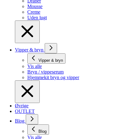
Dråber
Mousse
Creme
Uden lugt
Vipper & bryn
Vipper & bryn
Vis alle
Bryn / vippeserum
Hjemmekit bryn og vipper
Øvrige
OUTLET
Blog
Blog
Vis alle