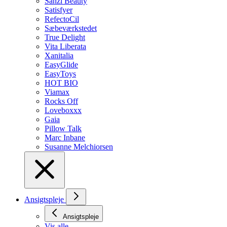
Sanzi Beauty
Satisfyer
RefectoCil
Sæbeværkstedet
True Delight
Vita Liberata
Xanitalia
EasyGlide
EasyToys
HOT BIO
Viamax
Rocks Off
Loveboxxx
Gaia
Pillow Talk
Marc Inbane
Susanne Melchiorsen
Ansigtspleje
Ansigtspleje
Vis alle