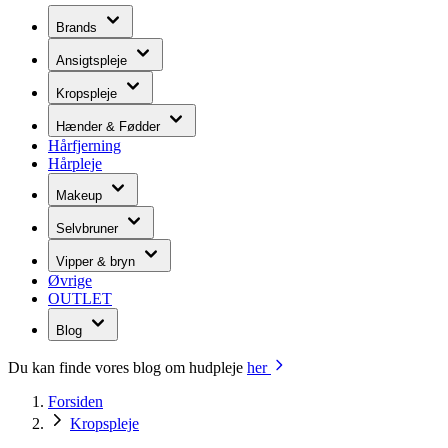
Brands
Ansigtspleje
Kropspleje
Hænder & Fødder
Hårfjerning
Hårpleje
Makeup
Selvbruner
Vipper & bryn
Øvrige
OUTLET
Blog
Du kan finde vores blog om hudpleje
her
Forsiden
Kropspleje