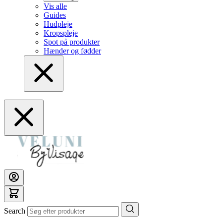
Vis alle
Guides
Hudpleje
Kropspleje
Spot på produkter
Hænder og fødder
Search