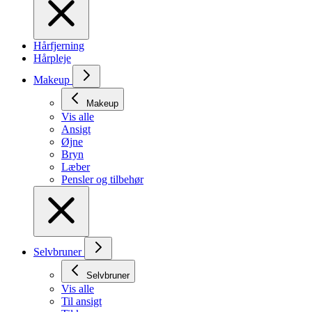
Hårfjerning
Hårpleje
Makeup
Makeup
Vis alle
Ansigt
Øjne
Bryn
Læber
Pensler og tilbehør
Selvbruner
Selvbruner
Vis alle
Til ansigt