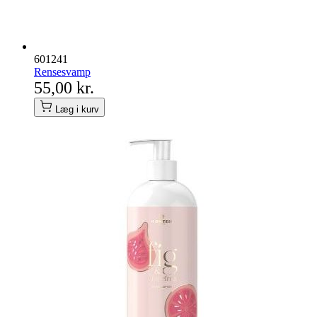
601241
Rensesvamp
55,00 kr.
Læg i kurv