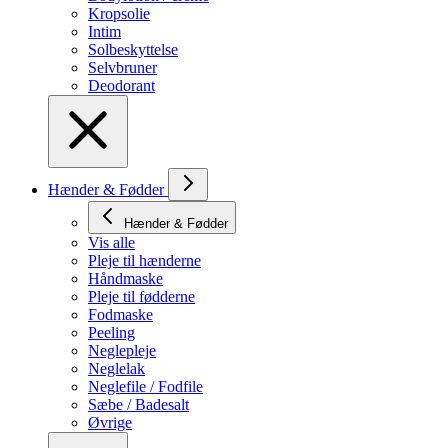
Kropsolie
Intim
Solbeskyttelse
Selvbruner
Deodorant
Hænder & Fødder
Hænder & Fødder
Vis alle
Pleje til hænderne
Håndmaske
Pleje til fødderne
Fodmaske
Peeling
Neglepleje
Neglelak
Neglefile / Fodfile
Sæbe / Badesalt
Øvrige