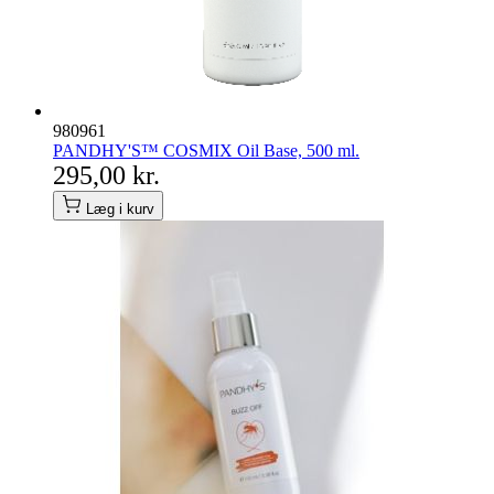
980961
PANDHY'S™ COSMIX Oil Base, 500 ml.
295,00 kr.
Læg i kurv