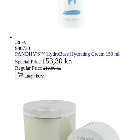
-30%
980730
PANDHY'S™ HydroBase Hydrating Cream 150 ml.
153,30 kr.
Special Price
Regular Price
219,00 kr.
Læg i kurv