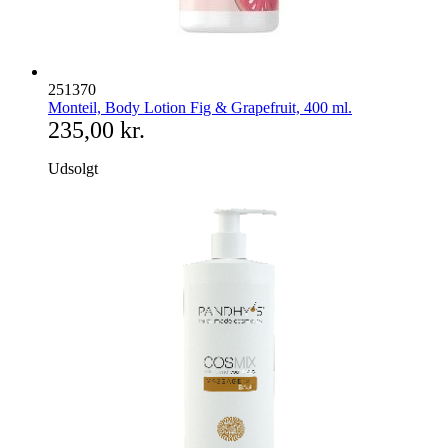
251370
Monteil, Body Lotion Fig & Grapefruit, 400 ml.
235,00 kr.
Udsolgt