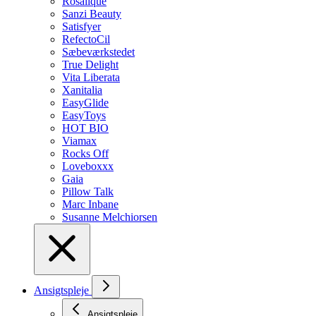
Rosalique
Sanzi Beauty
Satisfyer
RefectoCil
Sæbeværkstedet
True Delight
Vita Liberata
Xanitalia
EasyGlide
EasyToys
HOT BIO
Viamax
Rocks Off
Loveboxxx
Gaia
Pillow Talk
Marc Inbane
Susanne Melchiorsen
Ansigtspleje
Ansigtspleje