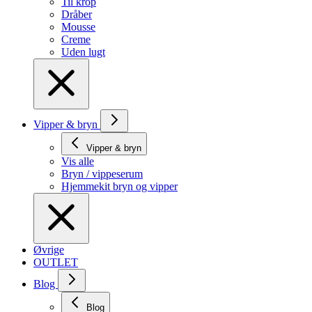
Til krop
Dråber
Mousse
Creme
Uden lugt
Vipper & bryn
Vipper & bryn
Vis alle
Bryn / vippeserum
Hjemmekit bryn og vipper
Øvrige
OUTLET
Blog
Blog