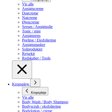
Vis alle
Ansigtscreme
Dagcreme
Natcreme
Øjencreme
Serum / Ansigtsolie
Tonic / mist
Ansigtsrens
Peeling / Eksfoliering
Ansigtsmasker
Solprodukter
Rejsekit
Redskaber / Tools
Kropspleje
Kropspleje
Vis alle
Body Wash / Body Shampoo
Bodyscrub / eksfoliering
Bodylotion / creme