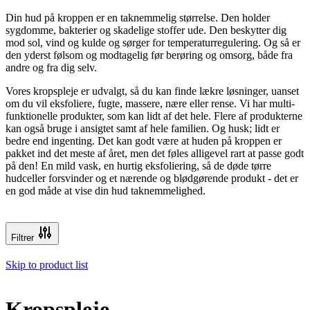
Din hud på kroppen er en taknemmelig størrelse. Den holder
sygdomme, bakterier og skadelige stoffer ude. Den beskytter dig
mod sol, vind og kulde og sørger for temperaturregulering. Og så er
den yderst følsom og modtagelig før berøring og omsorg, både fra
andre og fra dig selv.
Vores kropspleje er udvalgt, så du kan finde lækre løsninger, uanset
om du vil eksfoliere, fugte, massere, nære eller rense. Vi har multi-
funktionelle produkter, som kan lidt af det hele. Flere af produkterne
kan også bruge i ansigtet samt af hele familien. Og husk; lidt er
bedre end ingenting. Det kan godt være at huden på kroppen er
pakket ind det meste af året, men det føles alligevel rart at passe godt
på den! En mild vask, en hurtig eksfoliering, så de døde tørre
hudceller forsvinder og et nærende og blødgørende produkt - det er
en god måde at vise din hud taknemmelighed.
Filtrer
Skip to product list
Kropspleje