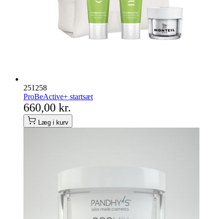
251258
ProBeActive+ startsæt
660,00 kr.
Læg i kurv