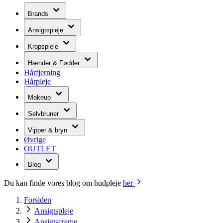
Brands
Ansigtspleje
Kropspleje
Hænder & Fødder
Hårfjerning
Hårpleje
Makeup
Selvbruner
Vipper & bryn
Øvrige
OUTLET
Blog
Du kan finde vores blog om hudpleje
her
Forsiden
Ansigtspleje
Ansigtscreme