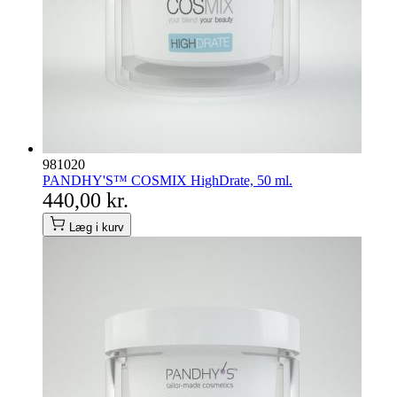
981020
PANDHY'S™ COSMIX HighDrate, 50 ml.
440,00 kr.
Læg i kurv