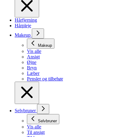
Hårfjerning
Hårpleje
Makeup
Makeup
Vis alle
Ansigt
Øjne
Bryn
Læber
Pensler og tilbehør
Selvbruner
Selvbruner
Vis alle
Til ansigt