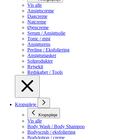
Vis alle
Ansigtscreme
Dagcreme
Natcreme
Øjencreme
Serum / Ansigtsolie
Tonic / mist
Ansigtsrens
Peeling / Eksfoliering
Ansigtsmasker
Solprodukter
Rejsekit
Redskaber / Tools
Kropspleje
Kropspleje
Vis alle
Body Wash / Body Shampoo
Bodyscrub / eksfoliering
Bodylotion / creme