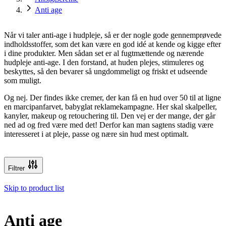
Anti age
Når vi taler anti-age i hudpleje, så er der nogle gode gennemprøvede
indholdsstoffer, som det kan være en god idé at kende og kigge efter
i dine produkter. Men sådan set er al fugtmættende og nærende
hudpleje anti-age. I den forstand, at huden plejes, stimuleres og
beskyttes, så den bevarer så ungdommeligt og friskt et udseende
som muligt.
Og nej. Der findes ikke cremer, der kan få en hud over 50 til at ligne
en marcipanfarvet, babyglat reklamekampagne. Her skal skalpeller,
kanyler, makeup og retouchering til. Den vej er der mange, der går
ned ad og fred være med det! Derfor kan man sagtens stadig være
interesseret i at pleje, passe og nære sin hud mest optimalt.
Filtrer
Skip to product list
Anti age