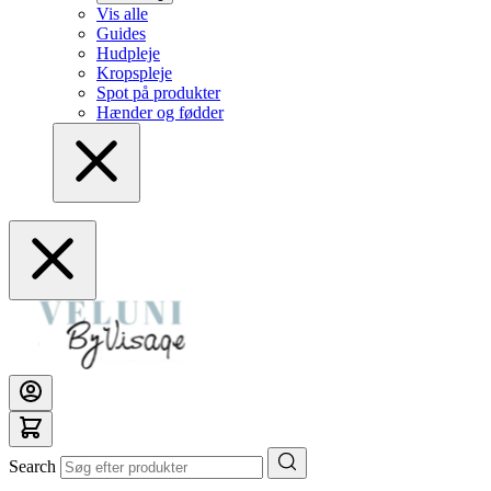
Vis alle
Guides
Hudpleje
Kropspleje
Spot på produkter
Hænder og fødder
Search