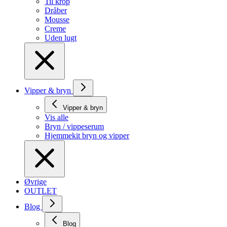
Til krop
Dråber
Mousse
Creme
Uden lugt
Vipper & bryn
Vipper & bryn
Vis alle
Bryn / vippeserum
Hjemmekit bryn og vipper
Øvrige
OUTLET
Blog
Blog