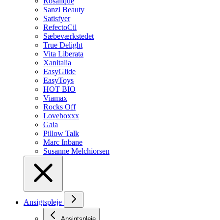
Rosalique
Sanzi Beauty
Satisfyer
RefectoCil
Sæbeværkstedet
True Delight
Vita Liberata
Xanitalia
EasyGlide
EasyToys
HOT BIO
Viamax
Rocks Off
Loveboxxx
Gaia
Pillow Talk
Marc Inbane
Susanne Melchiorsen
Ansigtspleje
Ansigtspleje