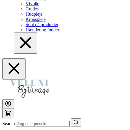
Vis alle
Guides
Hudpleje
Kropspleje
Spot på produkter
Hænder og fødder
Search