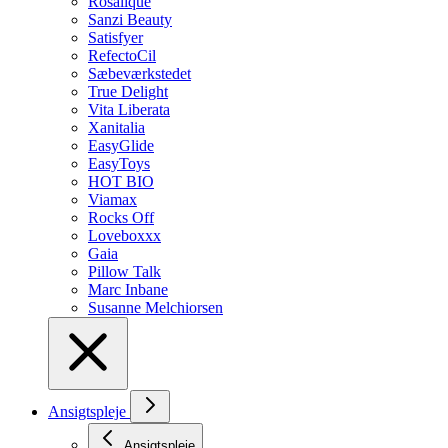
Rosalique
Sanzi Beauty
Satisfyer
RefectoCil
Sæbeværkstedet
True Delight
Vita Liberata
Xanitalia
EasyGlide
EasyToys
HOT BIO
Viamax
Rocks Off
Loveboxxx
Gaia
Pillow Talk
Marc Inbane
Susanne Melchiorsen
Ansigtspleje
Ansigtspleje