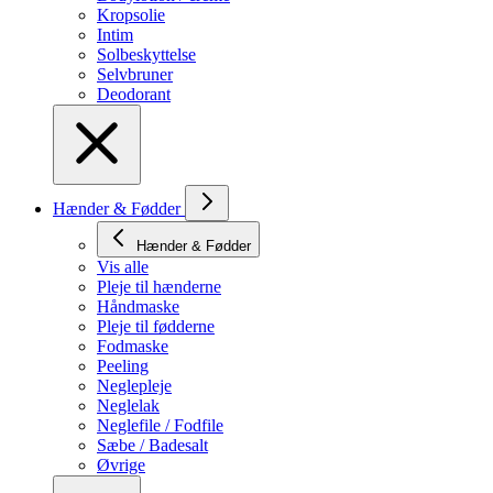
Kropsolie
Intim
Solbeskyttelse
Selvbruner
Deodorant
Hænder & Fødder
Hænder & Fødder
Vis alle
Pleje til hænderne
Håndmaske
Pleje til fødderne
Fodmaske
Peeling
Neglepleje
Neglelak
Neglefile / Fodfile
Sæbe / Badesalt
Øvrige