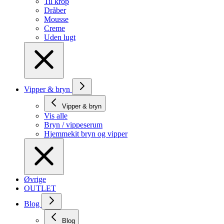
Til krop
Dråber
Mousse
Creme
Uden lugt
Vipper & bryn
Vipper & bryn
Vis alle
Bryn / vippeserum
Hjemmekit bryn og vipper
Øvrige
OUTLET
Blog
Blog