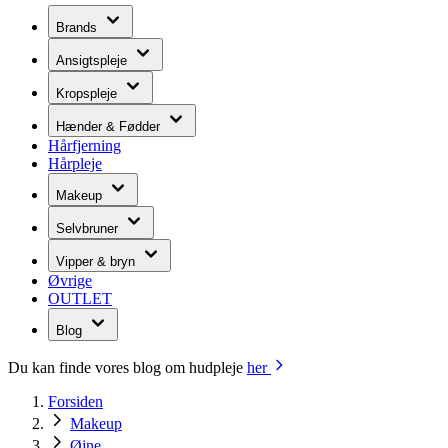
Brands
Ansigtspleje
Kropspleje
Hænder & Fødder
Hårfjerning
Hårpleje
Makeup
Selvbruner
Vipper & bryn
Øvrige
OUTLET
Blog
Du kan finde vores blog om hudpleje
her
Forsiden
Makeup
Øjne