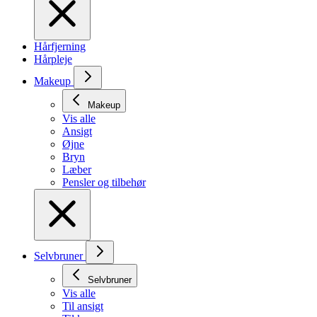
Hårfjerning
Hårpleje
Makeup
Makeup
Vis alle
Ansigt
Øjne
Bryn
Læber
Pensler og tilbehør
Selvbruner
Selvbruner
Vis alle
Til ansigt