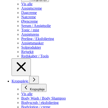
Vis alle
Ansigtscreme
Dagcreme
Natcreme
Øjencreme
Serum / Ansigtsolie
Tonic / mist
Ansigtsrens
Peeling / Eksfoliering
Ansigtsmasker
Solprodukter
Rejsekit
Redskaber / Tools
Kropspleje
Kropspleje
Vis alle
Body Wash / Body Shampoo
Bodyscrub / eksfoliering
Bodylotion / creme