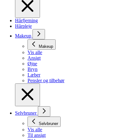
Hårfjerning
Hårpleje
Makeup
Makeup
Vis alle
Ansigt
Øjne
Bryn
Læber
Pensler og tilbehør
Selvbruner
Selvbruner
Vis alle
Til ansigt