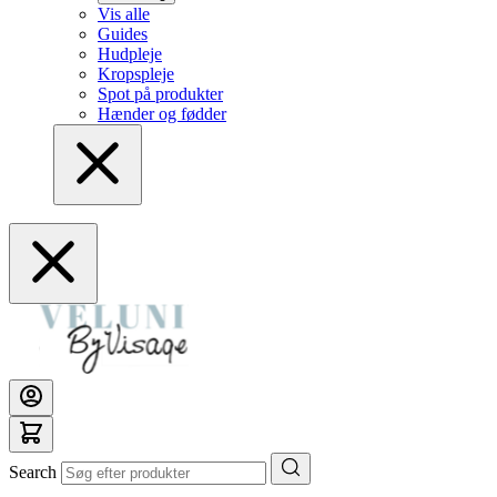
Vis alle
Guides
Hudpleje
Kropspleje
Spot på produkter
Hænder og fødder
Search