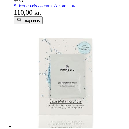
5553
Siliconepads / øjenmaske, genanv.
110,00 kr.
Læg i kurv