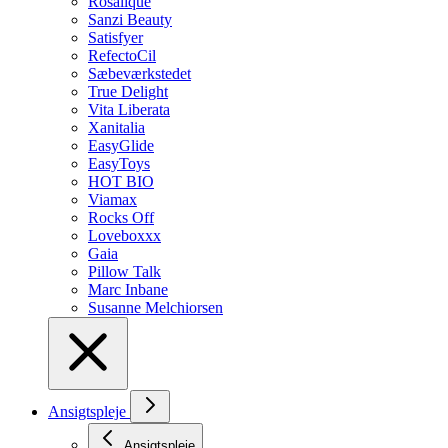
Rosalique
Sanzi Beauty
Satisfyer
RefectoCil
Sæbeværkstedet
True Delight
Vita Liberata
Xanitalia
EasyGlide
EasyToys
HOT BIO
Viamax
Rocks Off
Loveboxxx
Gaia
Pillow Talk
Marc Inbane
Susanne Melchiorsen
Ansigtspleje
Ansigtspleje