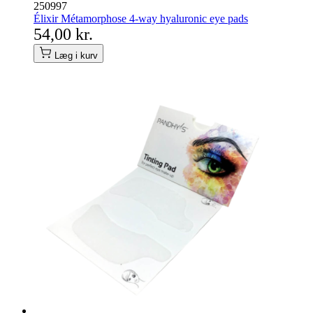
250997
Élixir Métamorphose 4-way hyaluronic eye pads
54,00 kr.
Læg i kurv