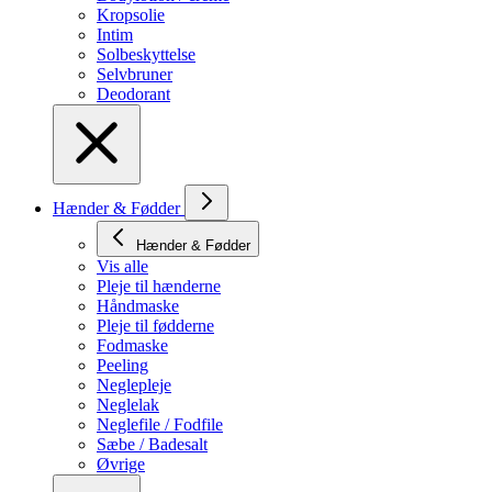
Kropsolie
Intim
Solbeskyttelse
Selvbruner
Deodorant
Hænder & Fødder
Hænder & Fødder
Vis alle
Pleje til hænderne
Håndmaske
Pleje til fødderne
Fodmaske
Peeling
Neglepleje
Neglelak
Neglefile / Fodfile
Sæbe / Badesalt
Øvrige