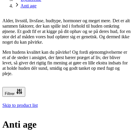
Anti age
Alder, livsstil, livsfase, hudtype, hormoner og meget mere. Det er alt
sammen faktorer, der kan spille ind i forhold til huden omkring
øjnene. Et godt fif er at kigge på dit ophav og se på deres hud, for en
stor del af måden vores hud opfører sig er genetisk. Og dermed ikke
noget du kan påvirke.
Men hudens kvalitet kan du påvirke! Og fordi øjenomgivelserne er
et af de steder i ansigtet, der først bærer præget af liv, der bliver
levet, så giver det rigtig fin mening at gøre en lille ekstra indsats for
at holde huden dér sund, smidig og godt tanket op med fugt og
pleje.
Filtrer
Skip to product list
Anti age