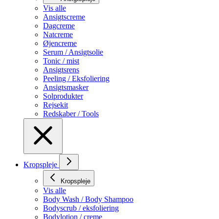
Vis alle
Ansigtscreme
Dagcreme
Natcreme
Øjencreme
Serum / Ansigtsolie
Tonic / mist
Ansigtsrens
Peeling / Eksfoliering
Ansigtsmasker
Solprodukter
Rejsekit
Redskaber / Tools
Kropspleje
Kropspleje
Vis alle
Body Wash / Body Shampoo
Bodyscrub / eksfoliering
Bodylotion / creme