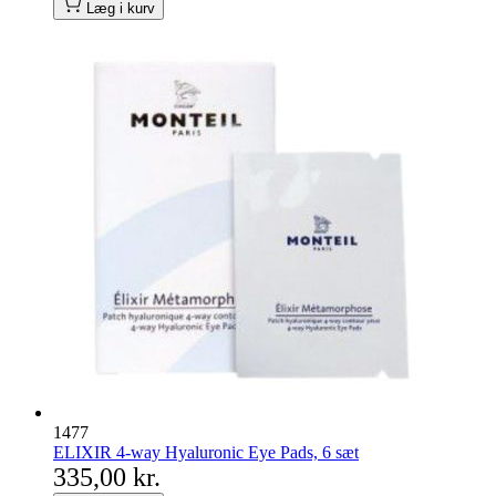
Læg i kurv
1477
ELIXIR 4-way Hyaluronic Eye Pads, 6 sæt
335,00 kr.