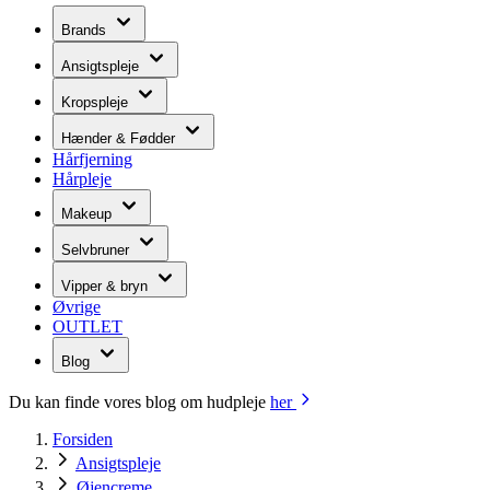
Brands
Ansigtspleje
Kropspleje
Hænder & Fødder
Hårfjerning
Hårpleje
Makeup
Selvbruner
Vipper & bryn
Øvrige
OUTLET
Blog
Du kan finde vores blog om hudpleje
her
Forsiden
Ansigtspleje
Øjencreme