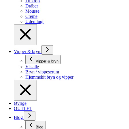
Til krop
Dråber
Mousse
Creme
Uden lugt
Vipper & bryn
Vipper & bryn
Vis alle
Bryn / vippeserum
Hjemmekit bryn og vipper
Øvrige
OUTLET
Blog
Blog