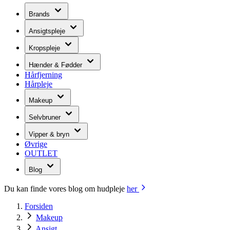
Brands
Ansigtspleje
Kropspleje
Hænder & Fødder
Hårfjerning
Hårpleje
Makeup
Selvbruner
Vipper & bryn
Øvrige
OUTLET
Blog
Du kan finde vores blog om hudpleje
her
Forsiden
Makeup
Ansigt