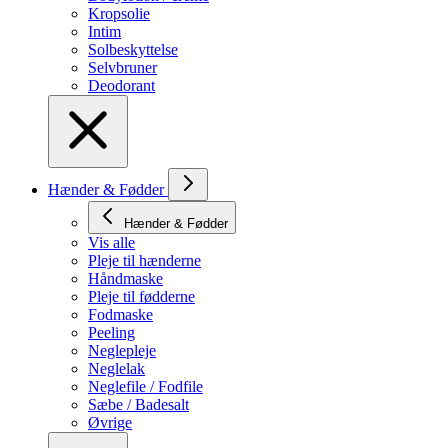
Kropsolie
Intim
Solbeskyttelse
Selvbruner
Deodorant
Hænder & Fødder
Hænder & Fødder
Vis alle
Pleje til hænderne
Håndmaske
Pleje til fødderne
Fodmaske
Peeling
Neglepleje
Neglelak
Neglefile / Fodfile
Sæbe / Badesalt
Øvrige