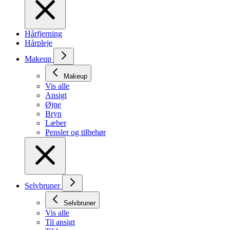
Hårfjerning
Hårpleje
Makeup
Makeup
Vis alle
Ansigt
Øjne
Bryn
Læber
Pensler og tilbehør
Selvbruner
Selvbruner
Vis alle
Til ansigt