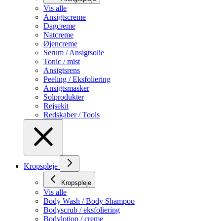
Vis alle
Ansigtscreme
Dagcreme
Natcreme
Øjencreme
Serum / Ansigtsolie
Tonic / mist
Ansigtsrens
Peeling / Eksfoliering
Ansigtsmasker
Solprodukter
Rejsekit
Redskaber / Tools
Kropspleje
Kropspleje
Vis alle
Body Wash / Body Shampoo
Bodyscrub / eksfoliering
Bodylotion / creme