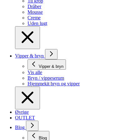
Til krop
Dråber
Mousse
Creme
Uden lugt
Vipper & bryn
Vipper & bryn
Vis alle
Bryn / vippeserum
Hjemmekit bryn og vipper
Øvrige
OUTLET
Blog
Blog