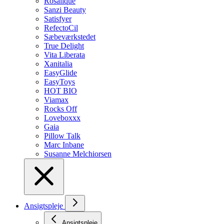
Rosalique
Sanzi Beauty
Satisfyer
RefectoCil
Sæbeværkstedet
True Delight
Vita Liberata
Xanitalia
EasyGlide
EasyToys
HOT BIO
Viamax
Rocks Off
Loveboxxx
Gaia
Pillow Talk
Marc Inbane
Susanne Melchiorsen
Ansigtspleje
Ansigtspleje