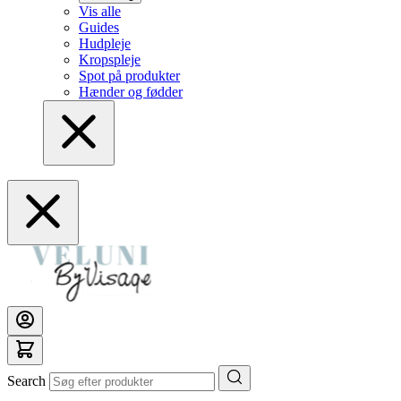
Vis alle
Guides
Hudpleje
Kropspleje
Spot på produkter
Hænder og fødder
Search