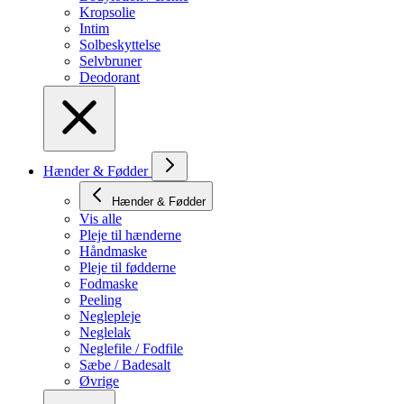
Kropsolie
Intim
Solbeskyttelse
Selvbruner
Deodorant
Hænder & Fødder
Hænder & Fødder
Vis alle
Pleje til hænderne
Håndmaske
Pleje til fødderne
Fodmaske
Peeling
Neglepleje
Neglelak
Neglefile / Fodfile
Sæbe / Badesalt
Øvrige