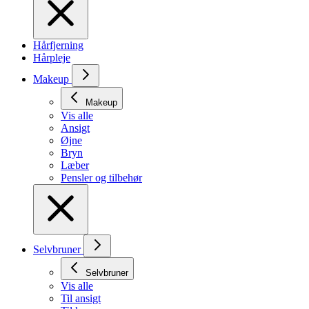
Hårfjerning
Hårpleje
Makeup
Makeup
Vis alle
Ansigt
Øjne
Bryn
Læber
Pensler og tilbehør
Selvbruner
Selvbruner
Vis alle
Til ansigt