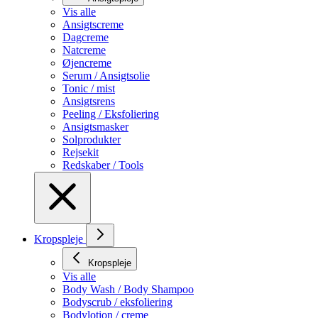
Vis alle
Ansigtscreme
Dagcreme
Natcreme
Øjencreme
Serum / Ansigtsolie
Tonic / mist
Ansigtsrens
Peeling / Eksfoliering
Ansigtsmasker
Solprodukter
Rejsekit
Redskaber / Tools
Kropspleje
Kropspleje
Vis alle
Body Wash / Body Shampoo
Bodyscrub / eksfoliering
Bodylotion / creme