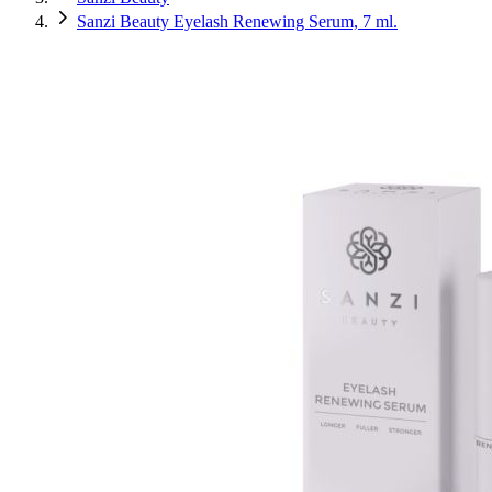
Sanzi Beauty Eyelash Renewing Serum, 7 ml.