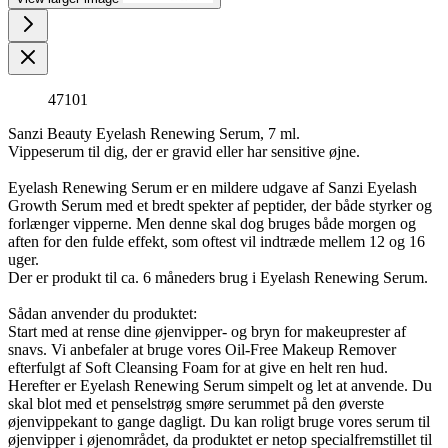
47101
Sanzi Beauty Eyelash Renewing Serum, 7 ml.
Vippeserum til dig, der er gravid eller har sensitive øjne.
Eyelash Renewing Serum er en mildere udgave af Sanzi Eyelash
Growth Serum med et bredt spekter af peptider, der både styrker og
forlænger vipperne. Men denne skal dog bruges både morgen og
aften for den fulde effekt, som oftest vil indtræde mellem 12 og 16
uger.
Der er produkt til ca. 6 måneders brug i Eyelash Renewing Serum.
Sådan anvender du produktet:
Start med at rense dine øjenvipper- og bryn for makeuprester af
snavs. Vi anbefaler at bruge vores Oil-Free Makeup Remover
efterfulgt af Soft Cleansing Foam for at give en helt ren hud.
Herefter er Eyelash Renewing Serum simpelt og let at anvende. Du
skal blot med et penselstrøg smøre serummet på den øverste
øjenvippekant to gange dagligt. Du kan roligt bruge vores serum til
øjenvipper i øjenområdet, da produktet er netop specialfremstillet til