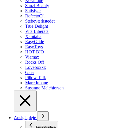
Rosalique
Sanzi Beauty
Satisfyer
RefectoCil
Sæbeværkstedet
True Delight
Vita Liberata
Xanitalia
EasyGlide
EasyToys
HOT BIO
Viamax
Rocks Off
Loveboxxx
Gaia
Pillow Talk
Marc Inbane
Susanne Melchiorsen
Ansigtspleje
Ansigtspleje