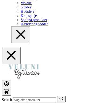
Vis alle
Guides
Hudpleje
Kropspleje
Spot på produkter
Hænder og fødder
Search