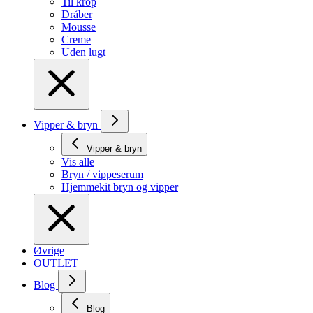
Til krop
Dråber
Mousse
Creme
Uden lugt
Vipper & bryn
Vipper & bryn
Vis alle
Bryn / vippeserum
Hjemmekit bryn og vipper
Øvrige
OUTLET
Blog
Blog