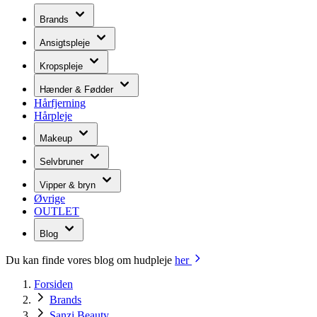
Brands
Ansigtspleje
Kropspleje
Hænder & Fødder
Hårfjerning
Hårpleje
Makeup
Selvbruner
Vipper & bryn
Øvrige
OUTLET
Blog
Du kan finde vores blog om hudpleje
her
Forsiden
Brands
Sanzi Beauty