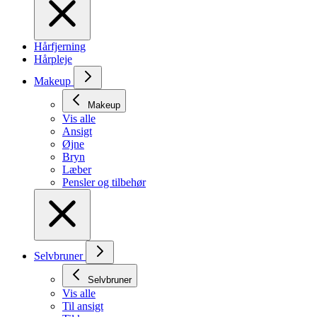
Hårfjerning
Hårpleje
Makeup
Makeup
Vis alle
Ansigt
Øjne
Bryn
Læber
Pensler og tilbehør
Selvbruner
Selvbruner
Vis alle
Til ansigt