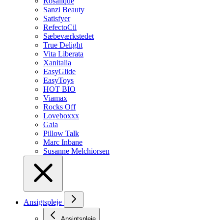
Rosalique
Sanzi Beauty
Satisfyer
RefectoCil
Sæbeværkstedet
True Delight
Vita Liberata
Xanitalia
EasyGlide
EasyToys
HOT BIO
Viamax
Rocks Off
Loveboxxx
Gaia
Pillow Talk
Marc Inbane
Susanne Melchiorsen
Ansigtspleje
Ansigtspleje