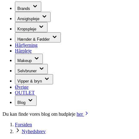
Brands
Ansigtspleje
Kropspleje
Hænder & Fødder
Hårfjerning
Hårpleje
Makeup
Selvbruner
Vipper & bryn
Øvrige
OUTLET
Blog
Du kan finde vores blog om hudpleje
her
Forsiden
Nyhedsbrev