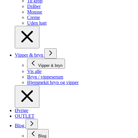
Til krop
Dråber
Mousse
Creme
Uden lugt
Vipper & bryn
Vipper & bryn
Vis alle
Bryn / vippeserum
Hjemmekit bryn og vipper
Øvrige
OUTLET
Blog
Blog