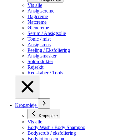
Vis alle
Ansigtscreme
Dagcreme
Natcreme
Øjencreme
Serum / Ansigtsolie
Tonic / mist
Ansigtsrens
Peeling / Eksfoliering
Ansigtsmasker
Solprodukter
Rejsekit
Redskaber / Tools
Kropspleje
Kropspleje
Vis alle
Body Wash / Body Shampoo
Bodyscrub / eksfoliering
Bodylotion / creme