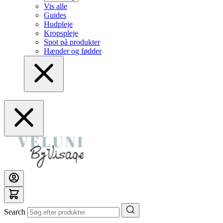
Vis alle
Guides
Hudpleje
Kropspleje
Spot på produkter
Hænder og fødder
Search