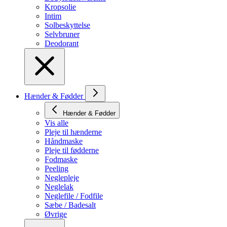
Kropsolie
Intim
Solbeskyttelse
Selvbruner
Deodorant
Hænder & Fødder
Hænder & Fødder
Vis alle
Pleje til hænderne
Håndmaske
Pleje til fødderne
Fodmaske
Peeling
Neglepleje
Neglelak
Neglefile / Fodfile
Sæbe / Badesalt
Øvrige